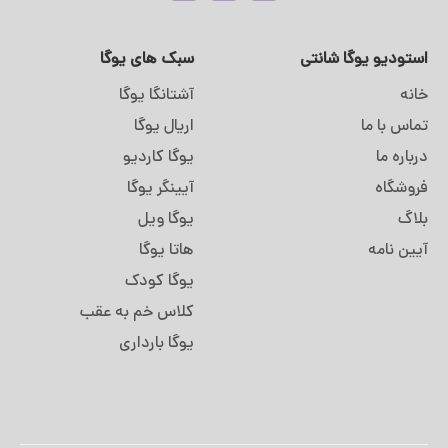
استودیو یوگا شانتی
سبک های یوگا
خانه
آشتانگا یوگا
تماس با ما
اریال یوگا
درباره ما
یوگا کاردیو
فروشگاه
آیینگر یوگا
بلاگ
یوگا ویل
آیین نامه
هاتا یوگا
یوگا کودک
کلاس خم به عقب
یوگا بارداری