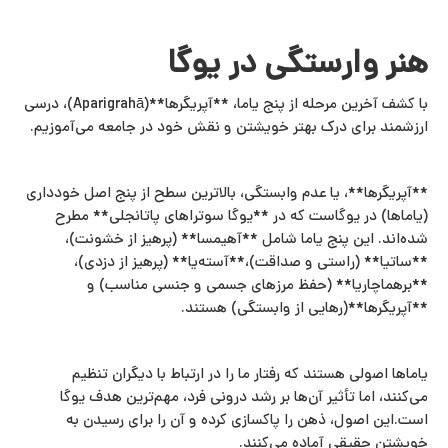
هنر وارستگی در یوگا
با کشف آخرین مرحله از پنج یاما، **آپریگرها**(Aparigrahā)، درسی
ارزشمند برای درک بهتر خویشتن و نقش خود در جامعه می‌آموزیم.
**آپریگرها**، یا عدم وابستگی، بالاترین سطح از پنج اصل خودداری
(یاماها) در یوگاست که در **یوگا سوتراهای پاتانجلی** مطرح
شده‌اند. این پنج یاما شامل **آهیمسا** (پرهیز از خشونت)،
**ساتیا** (راستی و صداقت)،**آسته‌یا** (پرهیز از دزدی)،
**برهماچاریا** (حفظ مرزهای جسمی و جنسی مناسب) و
**آپریگرها**(رهایی از وابستگی) هستند.
یاماها اصولی هستند که رفتار ما را در ارتباط با دیگران تنظیم
می‌کنند، اما تأثیر آن‌ها بر رشد درونی فرد، مهم‌ترین هدف یوگا
است.این اصول، ذهن را پاکسازی کرده و آن را برای رسیدن به
خویشتن حقیقی آماده می‌کنند.