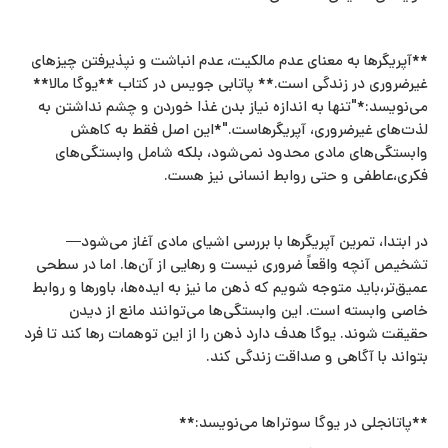
**آپریگرها به معنای عدم مالکیت، عدم انباشت و نپذیرفتن چیزهای
غیرضروری در زندگی است.** پاتابی جویس در کتاب **یوگا مالا**
می‌نویسد:*"تنها به اندازه نیاز بدن غذا خوردن و چشم نداشتن به
لذت‌های غیرضروری، آپریگرهاست."*این اصل فقط به کاهش
وابستگی‌های مادی محدود نمی‌شود، بلکه شامل وابستگی‌های
فکری،عاطفی و حتی روابط انسانی نیز هست.
در ابتدا، تمرین آپریگرها با بررسی اشیای مادی آغاز می‌شود—
تشخیص آنچه واقعاً ضروری نیست و رهایی از آن‌ها. اما در سطحی
عمیق‌تر،باید متوجه شویم که ذهن ما نیز به ایده‌ها، باورها و روابط
خاصی وابسته است. این وابستگی‌ها می‌توانند مانع از دیدن
حقیقت شوند. یوگا هدف دارد ذهن را از این توهمات رها کند تا فرد
بتواند با آگاهی و صداقت زندگی کند.
**پاتانجلی در یوگا سوتراها می‌نویسد:**