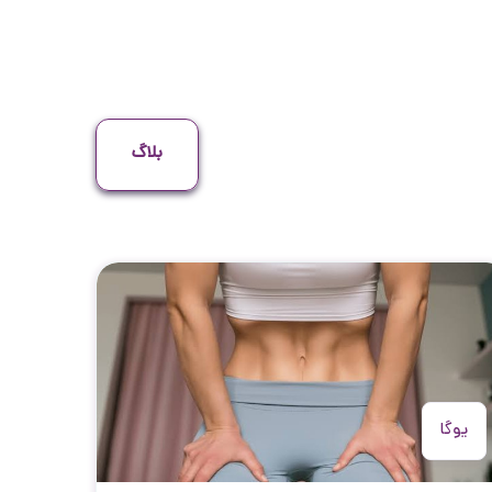
بلاگ
یوگا