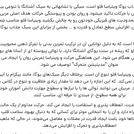
ب یوگا وینیاسا فلو است. سبکی با تشابهاتی به سبک آشتانگا با تنوعی بیش
س با حرکات تاکید میشود و روان بودن و پیوستگی حرکات هدف اصلی مربی 
حدودیت های فیزیکی خودتون رو به چالش بکشید وینیاسا فلو مناسب 
 افزایش سطح تعادل و قدرت و ... بخشی از مزایای این سبک جذاب یوگا
 است که به دلیل توانایی آن در ترکیب تمرین بدنی با تمرکز ذهنی محبوبیت
 که ریشه در سنت یوگای آشتانگا دارد، با توالی پیوسته ای از آسانا های
همگام می شود. این هماهنگی حرکت و وینیاسا تمرینی روان را ایجاد می ک
عنوان "مدیتیشن متحرک" توصیف می شود.
یاسا فلو تنوع آن است. برخلاف دیگر سبک‌های یوگا، مانند بیکرام یا آیینگ
بال نمی‌کند. که این اجازه را می دهد تا مقدار زیادی خلاقیت و تنوع در کلاس 
 مربیان می توانند توالی ها را با نیازها و سطوح مهارت دانش آموزان خود 
برای همه سطوح، از مبتدی تا حرفه ای، مناسب کنند.
 قدرت، انعطاف پذیری و استقامت را ایجاد می کند. حرکت مداوم از یک حالت
راه دارد و آن را به انتخابی موثر برای کسانی که به دنبال بهبود سلامت قل
ا‌ها خود باعث ایجاد قدرت در عضلات و مفاصل می‌شوند، در حالی که ماهیت
انعطاف‌پذیری و تحرک را افزایش می‌دهد.