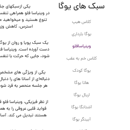
سبک های یوگا
یکی ازسبکهای جذا
در وینیاسا فلو همراهی تنف
تنوع هستید و میخواهید م
کلاس هیپ
استرس، کاهش وزن،
یوگا بارداری
یک سبک پویا و روان از یوگا
وینیاسافلو
دست آورده است. وینیاسا فلو
شود، جایی که حرکت با تنفس 
کلاس خم به عقب
یوگا کودک
یکی از ویژگی های مشخص وین
دنباله‌ای از آسانا های را دن
هاتا یوگا
هر جلسه منحصر به فرد شود.
اریال یوگا
از نظر فیزیکی، وینیاسا فلو
آشتانگا یوگا
فواید قلبی عروقی را به هم
هستند تبدیل می کند. آسان
آیینگر یوگا