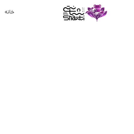
خانه
وینیاس