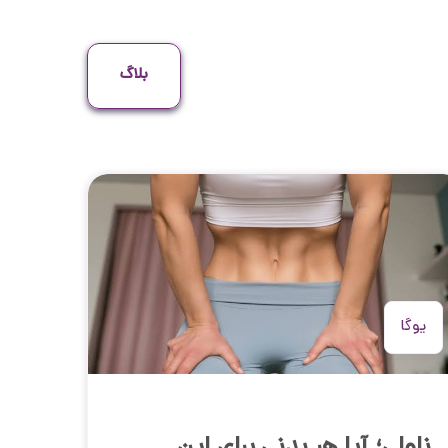
بلاگ
یوگا