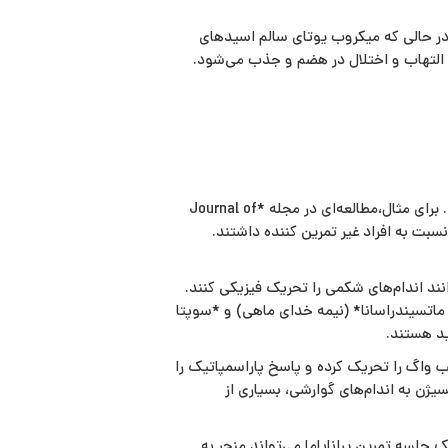
ا) را مختل کند. در حالی‌ که میکروب یوتای سالم اسیدهای
ث التهاب و اختلال در هضم و جذب می‌شود.
پژوهش‌های متعدد نشان داده‌اند که یوگا می‌تواند با کاهش استرس و القای آرامش، عملکرد محور روده-مغز را تنظیم کند. برای مثال،مطالعه‌ای در مجله *Journal of
) نسبت به افراد غیر تمرین‌ کننده داشتند.
د اندام‌های شکمی را تحریک فیزیکی کنند.
ماتسیندراسانا* (نیمه خدای ماهی) و *سوپتا
د هستند.
 واگ را تحریک کرده و پاسخ پاراسمپاتیک را
ن به اندام‌های گوارشی، بسیاری از
جلسه تمرین پرانایاما می‌تواند منجر به