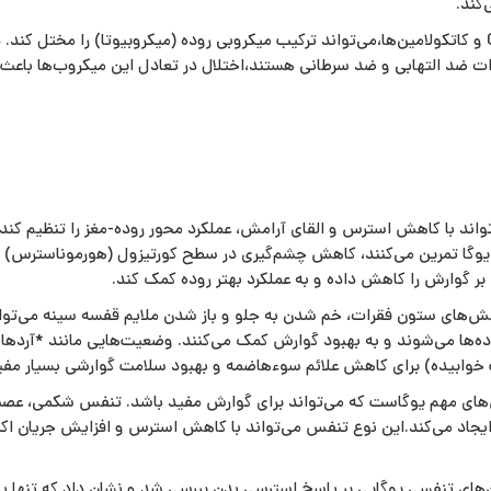
کند.
استرس مزمن با ترشح هورمون‌هایی مانند CRH و کاتکولامین‌ها،می‌تواند ترکیب میکروبی روده (میکروبیوت
اثرات ضد التهابی و ضد سرطانی هستند،اختلال در تعادل این میکروب‌ها باع
اد که افرادی که یوگا تمرین می‌کنند، کاهش چشم‌گیری در سطح کورتیزول (هورموناسترس
ر گوارش را کاهش داده و به عملکرد بهتر روده کمک کند.
ش‌های ستون فقرات، خم شدن به جلو و باز شدن ملایم قفسه سینه می‌توانن
‌ها می‌شوند و به بهبود گوارش کمک می‌کنند. وضعیت‌هایی مانند *آردها 
خوابیده) برای کاهش علائم سوءهاضمه و بهبود سلامت گوارشی بسیار مفی
بخش‌های مهم یوگاست که می‌تواند برای گوارش مفید باشد. تنفس شکمی، عصب
جاد می‌کند.این نوع تنفس می‌تواند با کاهش استرس و افزایش جریان اکسیژ
‌های تنفسی یوگایی بر پاسخ استرسی بدن بررسی شد و نشان داد که تنها یک 