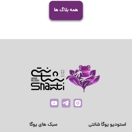
همه بلاگ ها
استودیو یوگا شانتی
سبک های یوگا