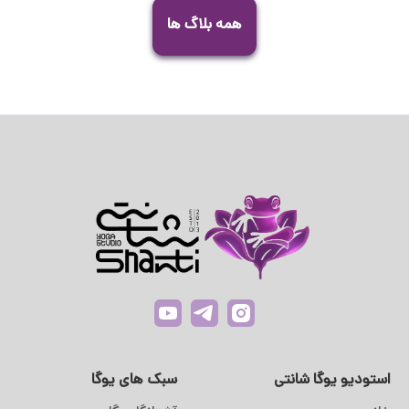
همه بلاگ ها
استودیو یوگا شانتی
سبک های یوگا