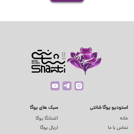
استودیو یوگا شانتی
سبک های یوگا
خانه
آشتانگا یوگا
تماس با ما
اریال یوگا