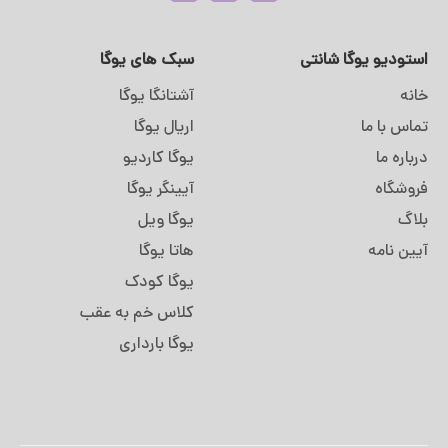
استودیو یوگا شانتی
سبک های یوگا
خانه
آشتانگا یوگا
تماس با ما
اریال یوگا
درباره ما
یوگا کاردیو
فروشگاه
آیینگر یوگا
بلاگ
یوگا ویل
آیین نامه
هاتا یوگا
یوگا کودک
کلاس خم به عقب
یوگا بارداری