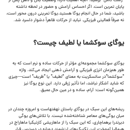
"ژست کامل" برسید. آنچه اهمیت دارد، وضعیت بدن و ذهن پس از
پایان تمرین است. اگر احساس آرامش و حضور در لحظه داشته
باشید، شما در حال انجام یوگا هستید.یوگا تمرینی درون‌ محور است،
نه صرفاً فعالیتی فیزیکی. نباید از حرکات ظاهراً دشوار دلسرد شد.
یوگای سوکشما یا لطیف چیست؟
یوگای سوکشما مجموعه‌ای مؤثر از حرکات ساده و نرم است که به
طور هم‌زمان انرژی فیزیکی و آرامش ذهنی ایجاد می‌کند. واژه
"سوکشما"در سانسکریت به معنای "لطیف" یا "ظریف" است—چیزی
که شاید آشکار نباشد، اما تأثیر ژرفی دارد. این نوع یوگا نیز
همین‌گونه است: آرام، ساده و در عین‌ حال عمیق.
ریشه‌های این سبک در یوگای باستان نهفتهاست و امروزه چندان در
میان یوگی‌های معاصر شناخته‌شده نیست. با تلاش‌های یوگی
دیرندرا برهماچاری، که این سبک را از ماهاریشی کارتیکیا ماهاراج در
هیمالیا آموخت، این تکنیک‌های ارزشمند دوباره در دسترس قرار