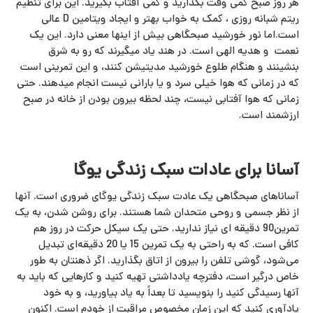
هر روز صبح کمی وقت بگذارید و کمی آفتاب بگیرید. این برای تنظیم
ریتم شبانه روزی ، کمک به خواب بهتر و ایجاد ویتامین D عالی
است.اما نور خورشید صبحگاهی بیش از اینها معنی دارد. این یک
نعمت و هدیه الهی است. در هند یاد میگیرند که رو به شرق
بنشینند و هنگام طلوع خورشید مدیتیشن کنند، و این تمرینی است
که در زمانی که هوا خیلی سرد و یا بارانی نیست انجام میدهند. حتی
زمانی که هوا آفتابی نیست، چند لحظه بیرون بودن از خانه در صبح
ارزشمند است.
آسانا برای عادات سبک زندگی یوگا
آساناهای صبحگاهی یک عادت سبک زندگی یوگای ضروری است. آنها
از نظر جسمی و روحی متحدان شما هستند. برای روشن شدن، به یک
تمرین90 دقیقه ای نیاز ندارید. حتی یک سیکل حرکت در روز هم
کافی است. که به راحتی به یک تمرین 15 یا 20 دقیقه‌ای تبدیل
می‌شود، گوشی تلفن را بیرون از اتاق بگذارید. اگر ذهنتان به طور
خاص درگیر است، دفترچه یادداشتی تهیه کنید و کارهایی که باید به
آنها رسیدگی کنید را بنویسید تا بعداً به یاد بیاورید، و به خود
یادآوری کنید که این زمان مخصوص مراقبت از خودم است. اکنون