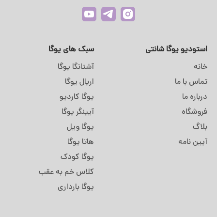
استودیو یوگا شانتی
سبک های یوگا
خانه
آشتانگا یوگا
تماس با ما
اریال یوگا
درباره ما
یوگا کاردیو
فروشگاه
آیینگر یوگا
بلاگ
یوگا ویل
آیین نامه
هاتا یوگا
یوگا کودک
کلاس خم به عقب
یوگا بارداری